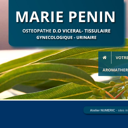
Responsable de publicati
Numéro siren :
Contact mail :
Adresse :
Héberg
VOTR
AROMATHER
Site i
www.at
Respon
Atelier NUMERIC
- sites 
Propriété intellectuelle :