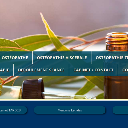
on :
Code NAF 2008 :
eur du site :
E OSTÉOPATHE
OSTÉOPATHIE VISCERALE
OSTÉOPATHIE T
www.OVH.com
APIE
DÉROULEMENT SÉANCE
CABINET / CONTACT
CO
nternet : Atelier NUMERIC
05 62 56 9
eliernumeric.com
sabilité :
internet TARBES
Mentions Légales